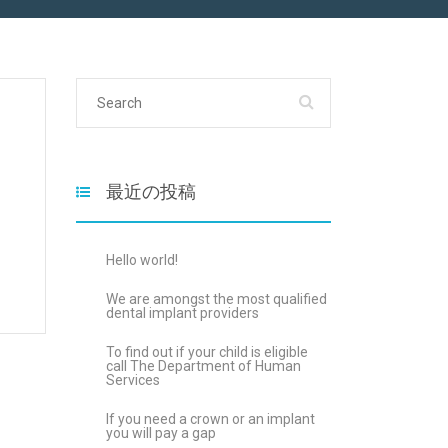
最近の投稿
Hello world!
We are amongst the most qualified
dental implant providers
To find out if your child is eligible
call The Department of Human
Services
If you need a crown or an implant
you will pay a gap